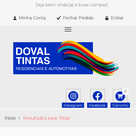
Seja bem vindo(a) e boas compas!
Minha Conta
Fechar Pedido
Entrar
0
Instagram
Facebook
Carrinho
Início
Resultados para: 'Atlas'