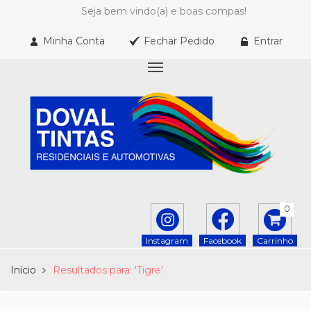
Seja bem vindo(a) e boas compas!
Minha Conta
Fechar Pedido
Entrar
0
Instagram
Facebook
Carrinho
Início
Resultados para: 'Tigre'