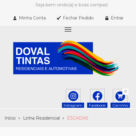
Seja bem vindo(a) e boas compas!
Minha Conta
Fechar Pedido
Entrar
0
Instagram
Facebook
Carrinho
Início
Linha Residencial
ESCADAS