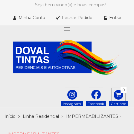
Seja bem vindo(a) e boas compas!
Minha Conta
Fechar Pedido
Entrar
0
Instagram
Facebook
Carrinho
Início
Linha Residencial
IMPERMEABILIZANTES