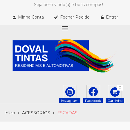
Seja bem vindo(a) e boas compas!
Minha Conta
Fechar Pedido
Entrar
0
Instagram
Facebook
Carrinho
Início
ACESSÓRIOS
ESCADAS