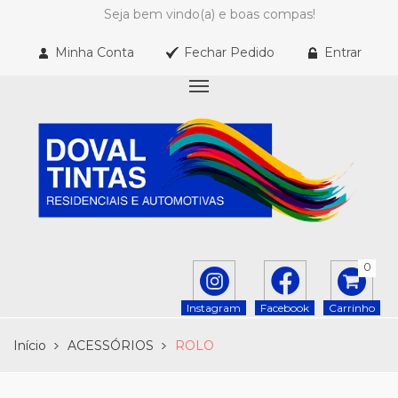
Seja bem vindo(a) e boas compas!
Minha Conta
Fechar Pedido
Entrar
0
Instagram
Facebook
Carrinho
Início
ACESSÓRIOS
ROLO