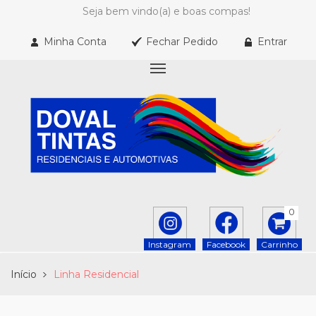
Seja bem vindo(a) e boas compas!
Minha Conta
Fechar Pedido
Entrar
0
Instagram
Facebook
Carrinho
Início
Linha Residencial