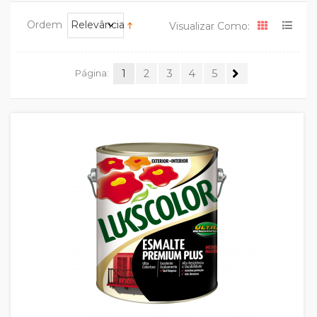
Ordem
Relevância
Visualizar Como:
Página:
1
2
3
4
5
Quickview