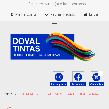
Seja bem vindo(a) e boas compas!
Minha Conta
Fechar Pedido
Entrar
0
Instagram
Facebook
Carrinho
Início
ESCADA 16 DGS ALUMINIO ARTICULADA 4X4 -
UNT