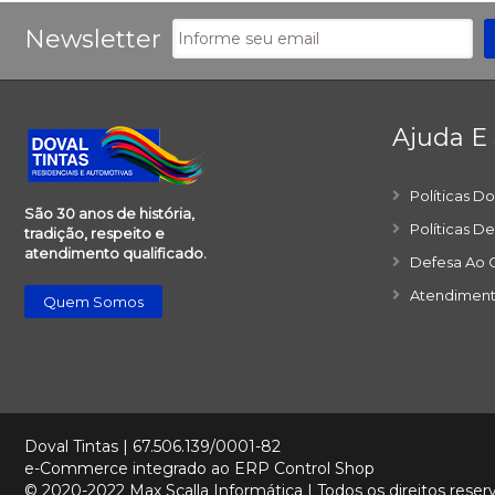
Newsletter
Ajuda E
Políticas D
São 30 anos de história,
Políticas D
tradição, respeito e
atendimento qualificado.
Defesa Ao 
Atendiment
Quem Somos
Doval Tintas | 67.506.139/0001-82
e-Commerce integrado ao ERP Control Shop
© 2020-2022 Max Scalla Informática | Todos os direitos reser