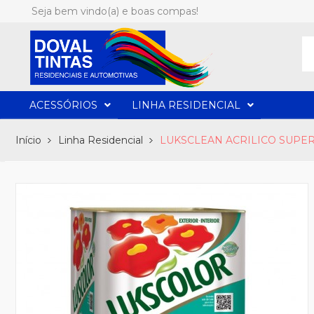
Seja bem vindo(a) e boas compas!
ACESSÓRIOS
LINHA RESIDENCIAL
Início
Linha Residencial
LUKSCLEAN ACRILICO SUPER