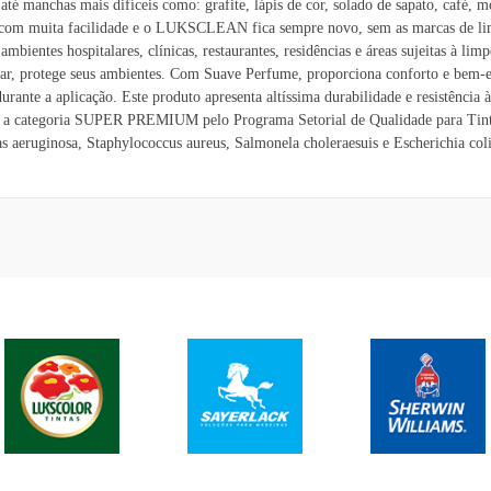
té manchas mais difíceis como: grafite, lápis de cor, solado de sapato, café, m
nas, com muita facilidade e o LUKSCLEAN fica sempre novo, sem as marcas de li
ntes hospitalares, clínicas, restaurantes, residências e áreas sujeitas à li
ar, protege seus ambientes. Com Suave Perfume, proporciona conforto e bem-es
durante a aplicação. Este produto apresenta altíssima durabilidade e resistênci
ara a categoria SUPER PREMIUM pelo Programa Setorial de Qualidade para Tint
as aeruginosa, Staphylococcus aureus, Salmonela choleraesuis e Escherichia co