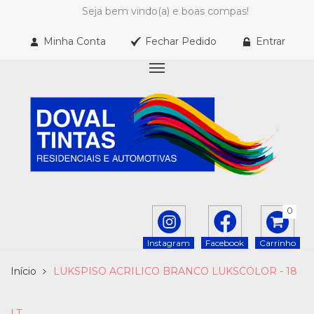
Seja bem vindo(a) e boas compas!
Minha Conta
Fechar Pedido
Entrar
0
Instagram
Facebook
Carrinho
Início
LUKSPISO ACRILICO BRANCO LUKSCOLOR - 18
LT