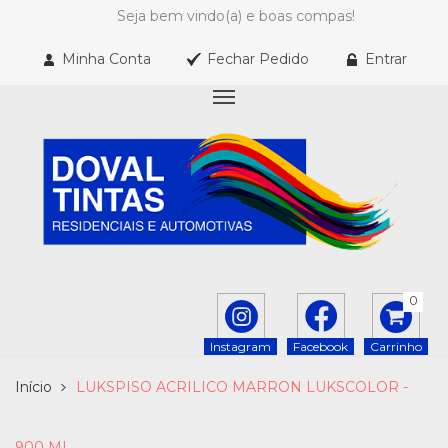
Seja bem vindo(a) e boas compas!
Minha Conta
Fechar Pedido
Entrar
0
Instagram
Facebook
Carrinho
Início
LUKSPISO ACRILICO MARRON LUKSCOLOR -
900 ML