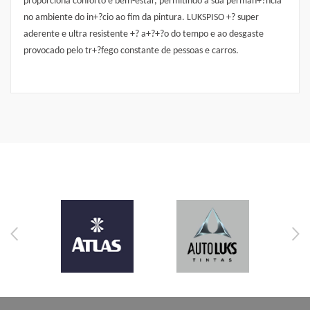
proporciona conforto e bem-estar, permitindo a sua perman+?ncia
no ambiente do in+?cio ao fim da pintura. LUKSPISO +? super
aderente e ultra resistente +? a+?+?o do tempo e ao desgaste
provocado pelo tr+?fego constante de pessoas e carros.