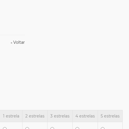
Voltar
«
1 estrela
2 estrelas
3 estrelas
4 estrelas
5 estrelas