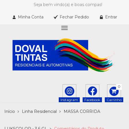
Seja bem vindo(a) e boas compas!
Minha Conta
Fechar Pedido
Entrar
0
Instagram
Facebook
Carrinho
Início
Linha Residencial
MASSA CORRIDA
LUKSCOLOR - 3,6 GL
Comentários do Produto