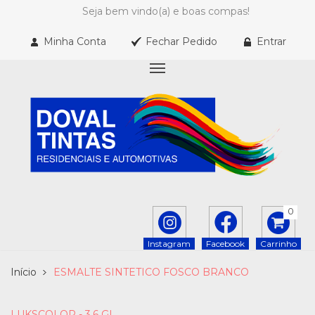
Seja bem vindo(a) e boas compas!
Minha Conta
Fechar Pedido
Entrar
0
Instagram
Facebook
Carrinho
Início
ESMALTE SINTETICO FOSCO BRANCO
LUKSCOLOR - 3,6 GL